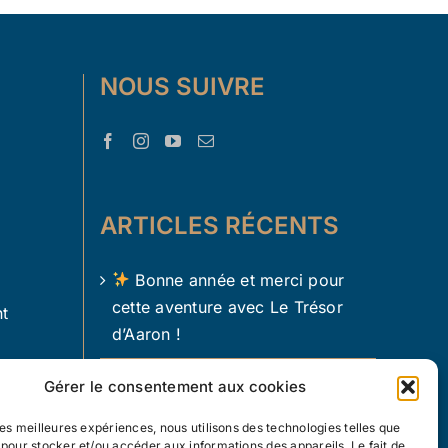
NOUS SUIVRE
ARTICLES RÉCENTS
Bonne année et merci pour
cette aventure avec Le Trésor
t
d’Aaron !
Le Trésor d Aaron en 2024 !
Gérer le consentement aux cookies
L’apprentissage par le jeu chez
 les meilleures expériences, nous utilisons des technologies telles que
 pour stocker et/ou accéder aux informations des appareils. Le fait de