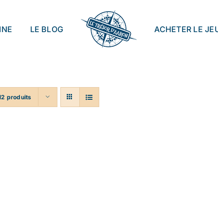
INE
LE BLOG
ACHETER LE JE
12 produits