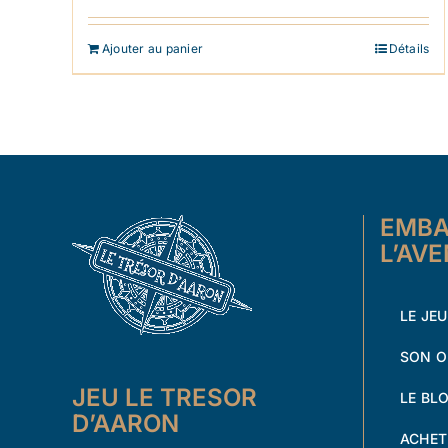
1.91
sur 5
Ajouter au panier
Détails
EMBA
L’AV
LE JEU
SON O
JEU LE TRESOR
LE BL
D’AARON
ACHET