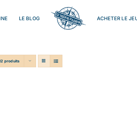
INE
LE BLOG
ACHETER LE JE
12 produits