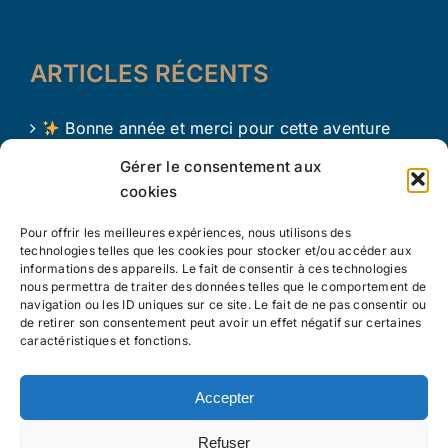
ARTICLES RÉCENTS
Bonne année et merci pour cette aventure
avec Le Trésor d’Aaron !
Gérer le consentement aux
cookies
Le Trésor d Aaron en 2024 !
Pour offrir les meilleures expériences, nous utilisons des
L’apprentissage par le jeu chez les tout petits
technologies telles que les cookies pour stocker et/ou accéder aux
informations des appareils. Le fait de consentir à ces technologies
nous permettra de traiter des données telles que le comportement de
navigation ou les ID uniques sur ce site. Le fait de ne pas consentir ou
de retirer son consentement peut avoir un effet négatif sur certaines
caractéristiques et fonctions.
Accepter
Copyright 2023 Le Trésor d'Aaron Tous droits réservés |
Refuser
Création de site by Pubinlyon
|
Politique de confidentialité
|