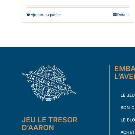
1.91
sur 5
Ajouter au panier
Détails
EMBA
L’AV
LE JEU
SON O
JEU LE TRESOR
LE BL
D’AARON
ACHET