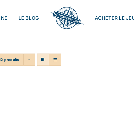
INE
LE BLOG
ACHETER LE JE
12 produits