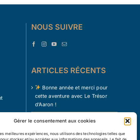
NOUS SUIVRE
ARTICLES RÉCENTS
Bonne année et merci pour
cette aventure avec Le Trésor
t
d’Aaron !
Le Trésor d Aaron en 2024 !
Gérer le consentement aux cookies
L’apprentissage par le jeu chez
 les meilleures expériences, nous utilisons des technologies telles que
 pour stocker et/ou accéder aux informations des appareils. Le fait de